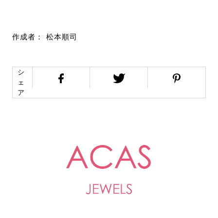
作成者： 松本順司
シ
ェ
ア