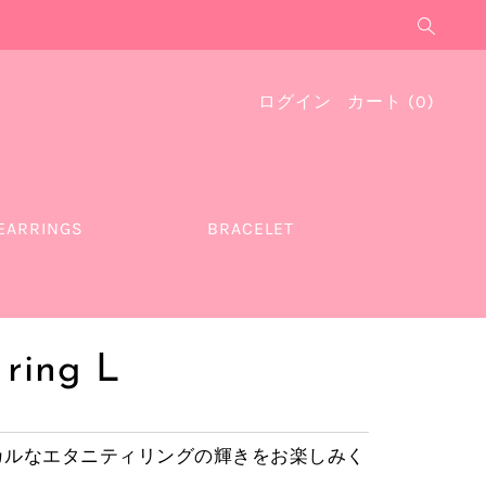
ログイン
カート
(
0
)
EARRINGS
BRACELET
 ring L
シカルなエタニティリングの輝きをお楽しみく